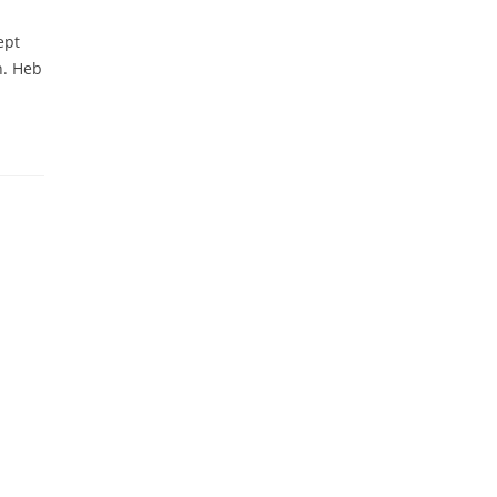
ept
n. Heb