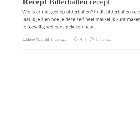
Recept
Bitterballen recept
Wie is er niet gek op bitterballen? In dit bitterballen rec
laat ik je zien hoe je deze zelf heel makkelijk kunt make
je toevallig wel eens gekeken naar…
Lekkere Maaltijd
,
9 jaar ago
0
1 min
read