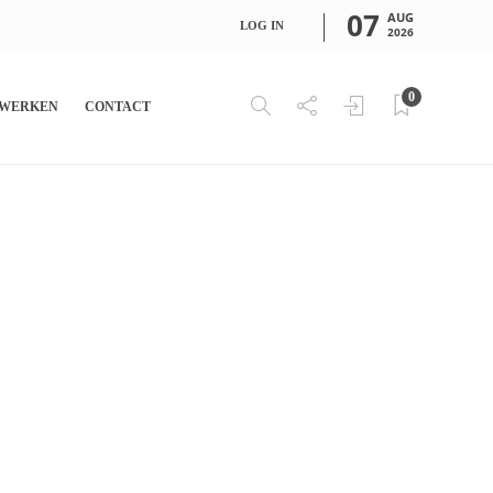
07
AUG
LOG IN
2026
0
WERKEN
CONTACT