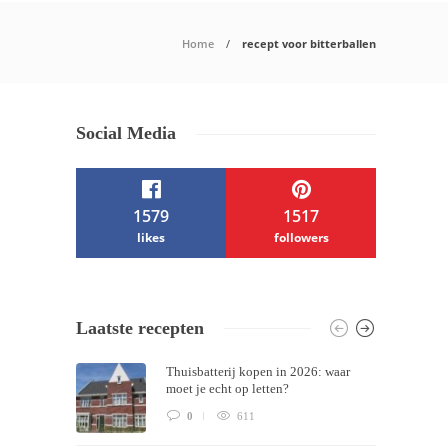
Home
recept voor bitterballen
Social Media
1579
1517
likes
followers
/ Free WordPress Plugins and WordPress
Laatste recepten
Themes by
Silicon Themes
. Join us right
Thuisbatterij kopen in 2026: waar
now!
moet je echt op letten?
0
611