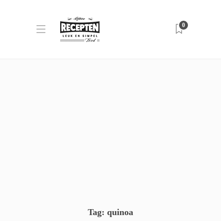
0
Tag:
quinoa