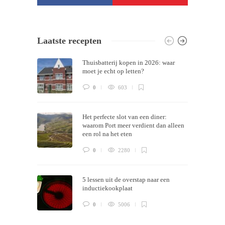
/ Free WordPress Plugins and WordPress
Laatste recepten
Themes by
Silicon Themes
. Join us right
Thuisbatterij kopen in 2026: waar
now!
moet je echt op letten?
0
603
Het perfecte slot van een diner:
waarom Port meer verdient dan alleen
een rol na het eten
0
2280
5 lessen uit de overstap naar een
inductiekookplaat
0
5006