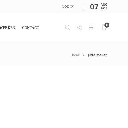
07
AUG
LOG IN
2026
0
WERKEN
CONTACT
Home
pizza maken