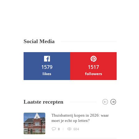
Social Media
1579
1517
likes
followers
/ Free WordPress Plugins and WordPress
Laatste recepten
Themes by
Silicon Themes
. Join us right
Thuisbatterij kopen in 2026: waar
now!
moet je echt op letten?
0
604