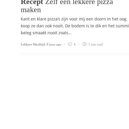
Recept
Zelf een lekkere pizza
maken
Kant en klare pizza’s zijn voor mij een doorn in het oog. 
koop ze dan ook nooit. De bodem is te dik en het summ
beleg smaakt nooit zoals…
Lekkere Maaltijd
,
9 jaar ago
1
1 min
read