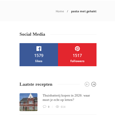
Home
pasta met gehakt
Social Media
1579
1517
likes
followers
/ Free WordPress Plugins and WordPress
Laatste recepten
Themes by
Silicon Themes
. Join us right
Thuisbatterij kopen in 2026: waar
now!
moet je echt op letten?
0
614