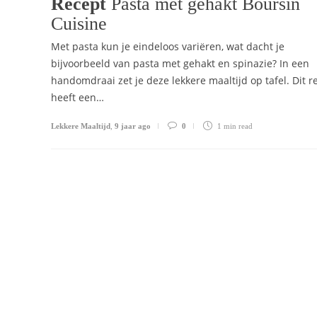
Recept
Pasta met gehakt Boursin
Cuisine
Met pasta kun je eindeloos variëren, wat dacht je
bijvoorbeeld van pasta met gehakt en spinazie? In een
handomdraai zet je deze lekkere maaltijd op tafel. Dit r
heeft een…
Lekkere Maaltijd
,
9 jaar ago
0
1 min
read