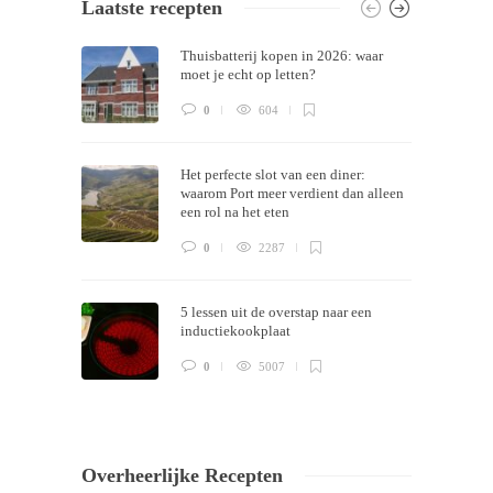
Laatste recepten
Themes by
Silicon Themes
. Join us right
Thuisbatterij kopen in 2026: waar
now!
moet je echt op letten?
0
604
Het perfecte slot van een diner:
waarom Port meer verdient dan alleen
een rol na het eten
0
2287
5 lessen uit de overstap naar een
inductiekookplaat
0
5007
Overheerlijke Recepten