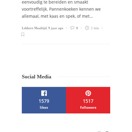
eenvoudig te bereiden en smaakt
voortreffelijk. Pannenkoeken kennen we
allemaal, met kaas en spek, of met…
Lekkere Maaltijd
,
9 jaar ago
0
1 min
Social Media
1579
1517
likes
followers
/ Free WordPress Plugins and WordPress