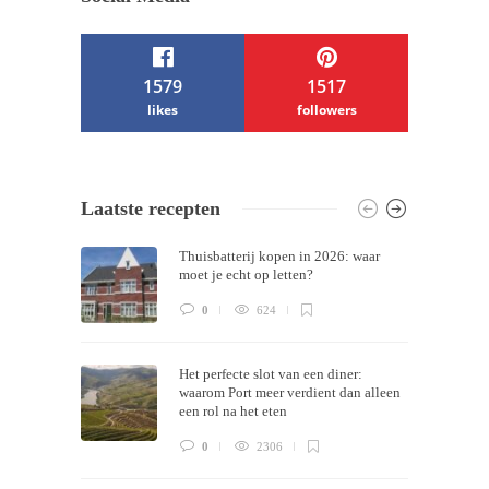
1579
1517
likes
followers
/ Free WordPress Plugins and WordPress
Laatste recepten
Themes by
Silicon Themes
. Join us right
Thuisbatterij kopen in 2026: waar
now!
moet je echt op letten?
0
624
Het perfecte slot van een diner:
waarom Port meer verdient dan alleen
een rol na het eten
0
2306