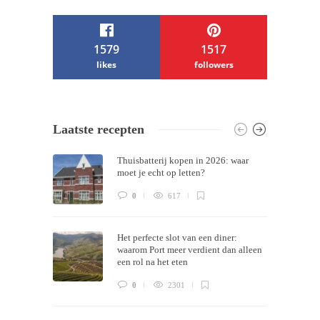
1579
1517
likes
followers
/ Free WordPress Plugins and WordPress
Laatste recepten
Themes by
Silicon Themes
. Join us right
Thuisbatterij kopen in 2026: waar
now!
moet je echt op letten?
0
617
Het perfecte slot van een diner:
waarom Port meer verdient dan alleen
een rol na het eten
0
2301