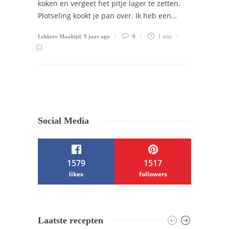
koken en vergeet het pitje lager te zetten.
Plotseling kookt je pan over. Ik heb een…
Lekkere Maaltijd
,
9 jaar ago
0
1 min
Social Media
1579
1517
likes
followers
/ Free WordPress Plugins and WordPress
Laatste recepten
Themes by
Silicon Themes
. Join us right