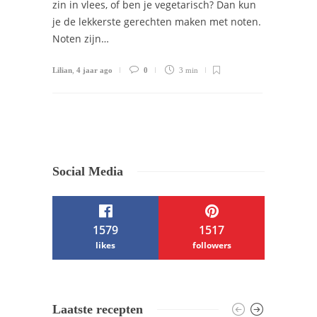
zin in vlees, of ben je vegetarisch? Dan kun
je de lekkerste gerechten maken met noten.
Noten zijn…
Lilian
,
4 jaar ago
0
3 min
Social Media
1579
1517
likes
followers
/ Free WordPress Plugins and WordPress
Laatste recepten
Themes by
Silicon Themes
. Join us right