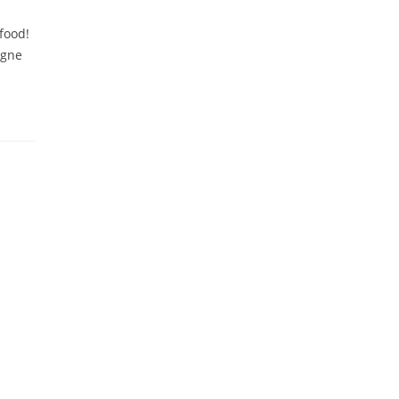
food!
agne