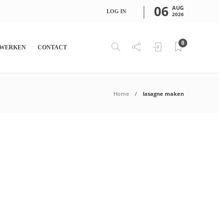
06
AUG
LOG IN
2026
0
WERKEN
CONTACT
Home
lasagne maken