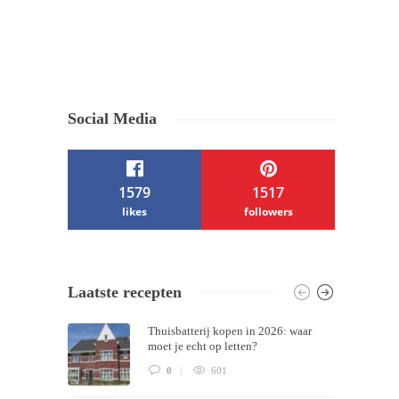
Social Media
1579
1517
likes
followers
/ Free WordPress Plugins and WordPress
Laatste recepten
Themes by
Silicon Themes
. Join us right
Thuisbatterij kopen in 2026: waar
now!
moet je echt op letten?
0
601