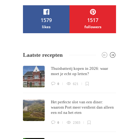
1579
1517
likes
followers
/ Free WordPress Plugins and WordPress
Laatste recepten
Themes by
Silicon Themes
. Join us right
Thuisbatterij kopen in 2026: waar
now!
moet je echt op letten?
0
621
Het perfecte slot van een diner:
waarom Port meer verdient dan alleen
een rol na het eten
0
2303