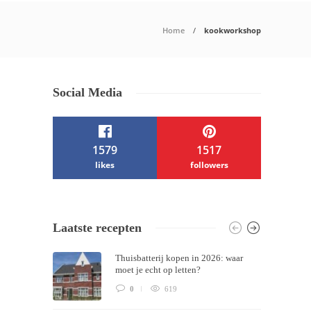
Home
kookworkshop
Social Media
1579
1517
likes
followers
/ Free WordPress Plugins and WordPress
Laatste recepten
Themes by
Silicon Themes
. Join us right
Thuisbatterij kopen in 2026: waar
now!
moet je echt op letten?
0
619