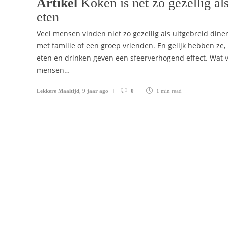
Artikel
Koken is net zo gezellig al
eten
Veel mensen vinden niet zo gezellig als uitgebreid dine
met familie of een groep vrienden. En gelijk hebben ze, 
eten en drinken geven een sfeerverhogend effect. Wat 
mensen…
Lekkere Maaltijd
,
9 jaar ago
0
1 min
read