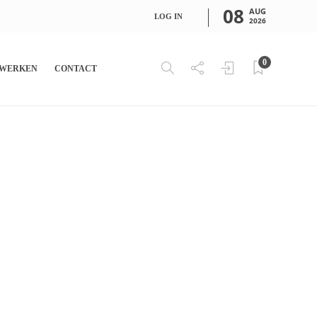
08
AUG
LOG IN
2026
0
WERKEN
CONTACT