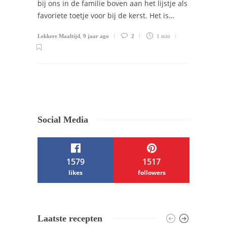
bij ons in de familie boven aan het lijstje als
favoriete toetje voor bij de kerst. Het is…
Lekkere Maaltijd
,
9 jaar ago
2
1 min
Social Media
1579
1517
likes
followers
/ Free WordPress Plugins and WordPress
Laatste recepten
Themes by
Silicon Themes
. Join us right