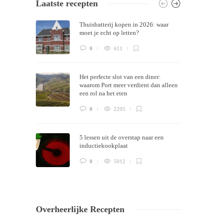
Laatste recepten
Themes by
Silicon Themes
. Join us right
Thuisbatterij kopen in 2026: waar
now!
moet je echt op letten?
0
611
Het perfecte slot van een diner:
waarom Port meer verdient dan alleen
een rol na het eten
0
2295
5 lessen uit de overstap naar een
inductiekookplaat
0
5012
Overheerlijke Recepten