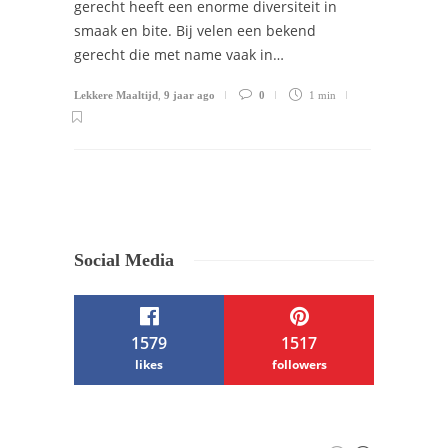
gerecht heeft een enorme diversiteit in
smaak en bite. Bij velen een bekend
gerecht die met name vaak in…
Lekkere Maaltijd
,
9 jaar ago
0
1 min
Social Media
1579
1517
likes
followers
/ Free WordPress Plugins and WordPress