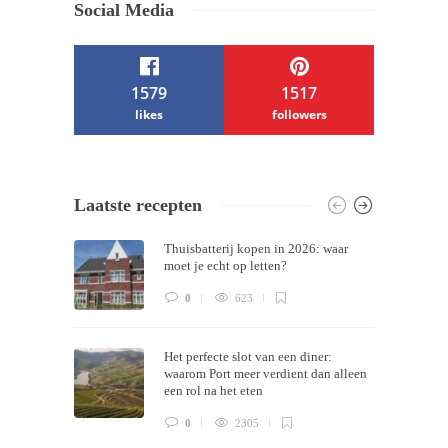
Social Media
1579
1517
likes
followers
/ Free WordPress Plugins and WordPress
Laatste recepten
Themes by
Silicon Themes
. Join us right
Thuisbatterij kopen in 2026: waar
now!
moet je echt op letten?
0
623
Het perfecte slot van een diner:
waarom Port meer verdient dan alleen
een rol na het eten
0
2305