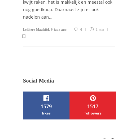
kwijt raken, het is makkelijk en meestal ook
nog goedkoop. Daarnaast zijn er ook
nadelen aan…
Lekkere Maaltijd
,
9 jaar ago
0
1 min
Social Media
1579
1517
likes
followers
/ Free WordPress Plugins and WordPress