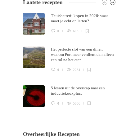
Laatste recepten
Themes by
Silicon Themes
. Join us right
Thuisbatterij kopen in 2026: waar
now!
moet je echt op letten?
0
603
Het perfecte slot van een diner:
waarom Port meer verdient dan alleen
een rol na het eten
0
2284
5 lessen uit de overstap naar een
inductiekookplaat
0
5006
Overheerlijke Recepten