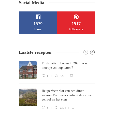
Social Media
1579
1517
likes
followers
/ Free WordPress Plugins and WordPress
Laatste recepten
Themes by
Silicon Themes
. Join us right
Thuisbatterij kopen in 2026: waar
now!
moet je echt op letten?
0
622
Het perfecte slot van een diner:
waarom Port meer verdient dan alleen
een rol na het eten
0
2304