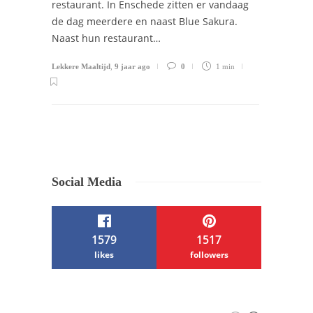
restaurant. In Enschede zitten er vandaag
de dag meerdere en naast Blue Sakura.
Naast hun restaurant…
Lekkere Maaltijd
,
9 jaar ago
0
1 min
Social Media
1579
1517
likes
followers
/ Free WordPress Plugins and WordPress