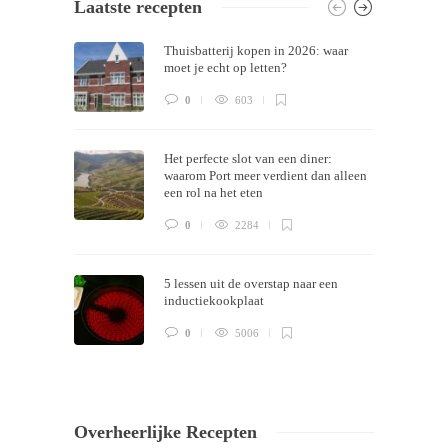
Laatste recepten
Themes by
Silicon Themes
. Join us right
Thuisbatterij kopen in 2026: waar
now!
moet je echt op letten?
0
603
Het perfecte slot van een diner:
waarom Port meer verdient dan alleen
een rol na het eten
0
2284
5 lessen uit de overstap naar een
inductiekookplaat
0
5006
Overheerlijke Recepten