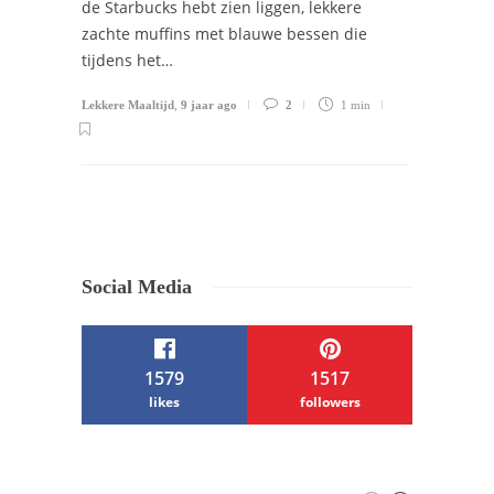
de Starbucks hebt zien liggen, lekkere
zachte muffins met blauwe bessen die
tijdens het…
Lekkere Maaltijd
,
9 jaar ago
2
1 min
Social Media
1579
1517
likes
followers
/ Free WordPress Plugins and WordPress