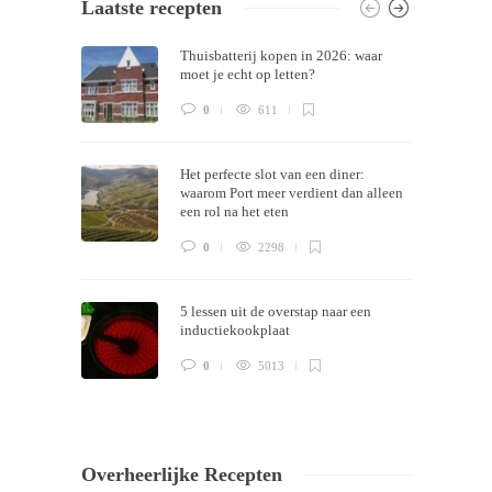
Laatste recepten
Themes by
Silicon Themes
. Join us right
Thuisbatterij kopen in 2026: waar
now!
moet je echt op letten?
0
611
Het perfecte slot van een diner:
waarom Port meer verdient dan alleen
een rol na het eten
0
2298
5 lessen uit de overstap naar een
inductiekookplaat
0
5013
Overheerlijke Recepten