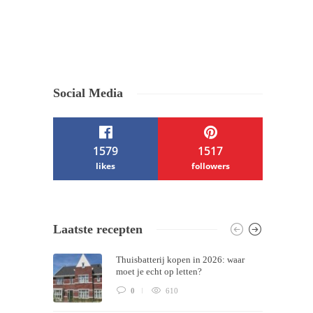
Social Media
1579
1517
likes
followers
/ Free WordPress Plugins and WordPress
Laatste recepten
Themes by
Silicon Themes
. Join us right
Thuisbatterij kopen in 2026: waar
now!
moet je echt op letten?
0
610