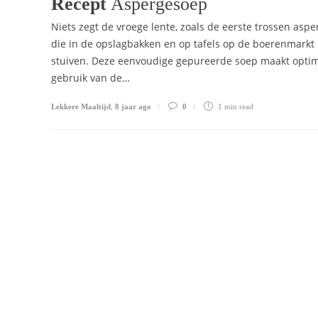
Recept
Aspergesoep
Niets zegt de vroege lente, zoals de eerste trossen aspe
die in de opslagbakken en op tafels op de boerenmarkt
stuiven. Deze eenvoudige gepureerde soep maakt opti
gebruik van de…
Lekkere Maaltijd
,
8 jaar ago
0
1 min
read