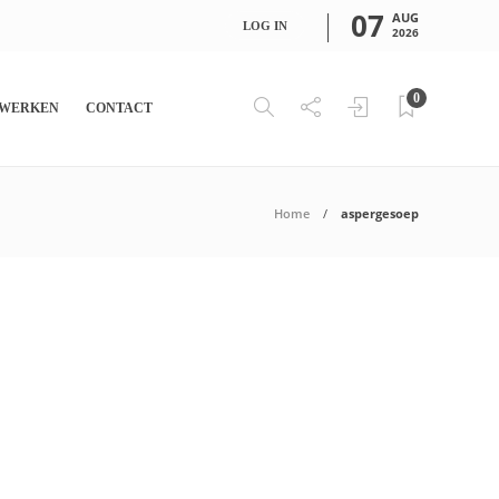
07
AUG
LOG IN
2026
0
WERKEN
CONTACT
Home
aspergesoep