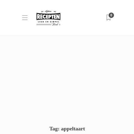
0
Tag:
appeltaart