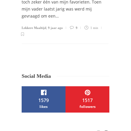
toch zeker één van mijn favorieten. Toen
mijn vader laatst jarig was werd mij
gevraagd om een…
Lekkere Maaltijd
,
9 jaar ago
9
1 min
Social Media
1579
1517
likes
followers
/ Free WordPress Plugins and WordPress