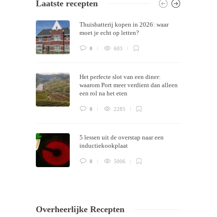
Laatste recepten
Themes by
Silicon Themes
. Join us right
Thuisbatterij kopen in 2026: waar
now!
moet je echt op letten?
0
603
Het perfecte slot van een diner:
waarom Port meer verdient dan alleen
een rol na het eten
0
2285
5 lessen uit de overstap naar een
inductiekookplaat
0
5006
Overheerlijke Recepten