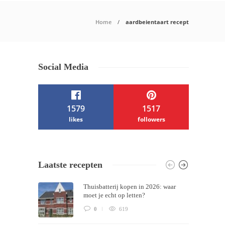
Home
aardbeientaart recept
Social Media
1579
1517
likes
followers
/ Free WordPress Plugins and WordPress
Laatste recepten
Themes by
Silicon Themes
. Join us right
Thuisbatterij kopen in 2026: waar
now!
moet je echt op letten?
0
619