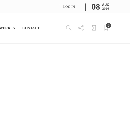
08
AUG
LOG IN
2026
0
WERKEN
CONTACT