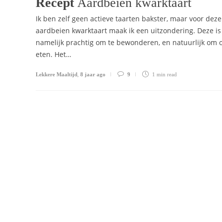
Recept
Aardbeien kwarktaart
Ik ben zelf geen actieve taarten bakster, maar voor deze
aardbeien kwarktaart maak ik een uitzondering. Deze is
namelijk prachtig om te bewonderen, en natuurlijk om 
eten. Het…
Lekkere Maaltijd
,
8 jaar ago
9
1 min
read