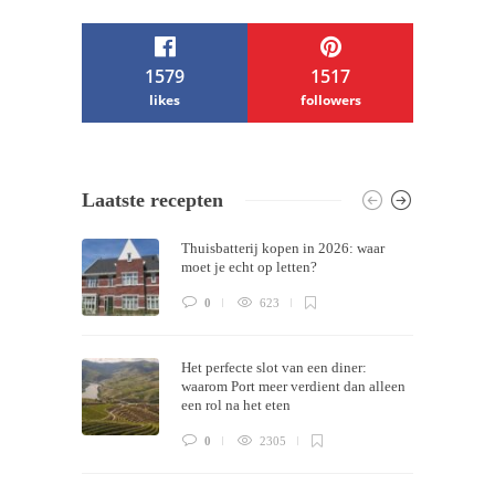
1579
1517
likes
followers
/ Free WordPress Plugins and WordPress
Laatste recepten
Themes by
Silicon Themes
. Join us right
Thuisbatterij kopen in 2026: waar
now!
moet je echt op letten?
0
623
Het perfecte slot van een diner:
waarom Port meer verdient dan alleen
een rol na het eten
0
2305