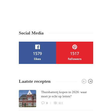
Social Media
1579
1517
likes
followers
/ Free WordPress Plugins and WordPress
Laatste recepten
Themes by
Silicon Themes
. Join us right
Thuisbatterij kopen in 2026: waar
now!
moet je echt op letten?
0
611