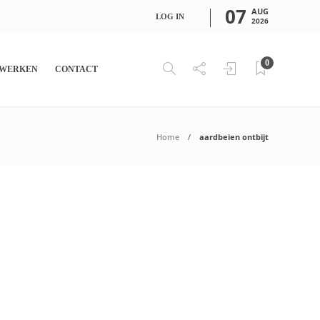
07
AUG
LOG IN
2026
0
WERKEN
CONTACT
Home
aardbeien ontbijt