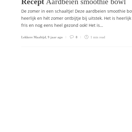
Recept
Aardbeien smoothie bowl
De zomer in een schaaltje! Deze aardbeien smoothie bo
heerlijk en hét zomer ontbijtje bij uitstek. Het is heerlijk
fris en nog eens heel gezond ook! Het is…
Lekkere Maaltijd
,
9 jaar ago
8
1 min
read