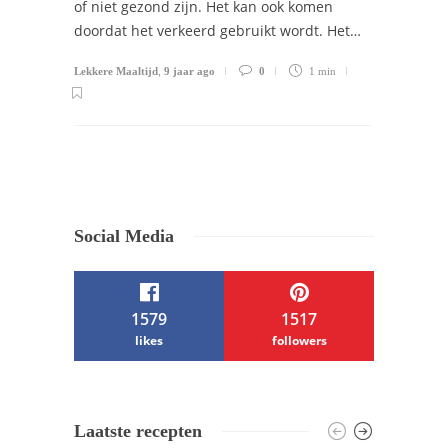
of niet gezond zijn. Het kan ook komen
doordat het verkeerd gebruikt wordt. Het…
Lekkere Maaltijd
,
9 jaar ago
0
1 min
Social Media
1579
1517
likes
followers
/ Free WordPress Plugins and WordPress
Laatste recepten
Themes by
Silicon Themes
. Join us right