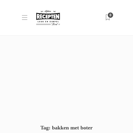
0
Tag:
bakken met boter