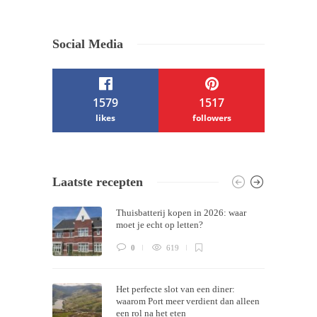
Social Media
1579
1517
likes
followers
/ Free WordPress Plugins and WordPress
Laatste recepten
Themes by
Silicon Themes
. Join us right
Thuisbatterij kopen in 2026: waar
now!
moet je echt op letten?
0
619
Het perfecte slot van een diner:
waarom Port meer verdient dan alleen
een rol na het eten